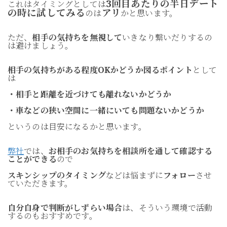
3回目あたりの半日デート
これはタイミングとしては
の時に試してみる
アリ
のは
かと思います。
ただ、
相手の気持ちを無視して
いきなり繋いだりするの
は避けましょう。
相手の気持ちがある程度OKかどうか図るポイント
として
は
・相手と距離を近づけても離れないかどうか
・車などの狭い空間に一緒にいても問題ないかどうか
というのは目安になるかと思います。
弊社
では、
お相手のお気持ちを相談所を通して確認する
ことができる
ので
スキンシップのタイミング
などは悩まずに
フォロー
させ
ていただきます。
自分自身で判断がしずらい場合
は、そういう環境で活動
するのもおすすめです。