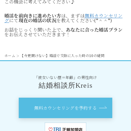
この機会に考えてみてください♪
婚活を前向きに進めたい方
は、まずは
無料カウンセリン
グ
にて
現在の婚活の状況
を教えてください(*＾＾*)
お話をじっくり聞いた上で、
あなたに合った婚活プラン
をお伝えさせていただきます！
ホーム
【今更聞けない】婚活で交際に入った時の10の疑問
＞
「彼女いない歴＝年齢」の男性向け
結婚相談所Kreis
無料カウンセリングを予約する