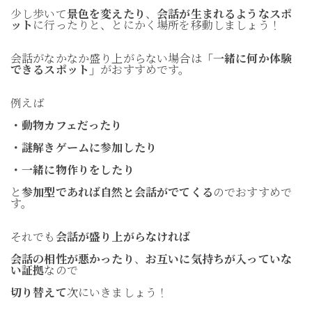
少し歩いて
景色を変えたり
、
会話が生まれるようなスポ
ット
に行ったりと、とにかく場所を移動しましょう！
会話がなかなか盛り上がらない場合は
「一緒に何か体験
できるスポット」
がおすすめです。
例えば
・動物カフェだったり
・謎解きゲームに参加したり
・一緒に物作りをしたり
と
参加型であれば自然と会話がでてくる
のでおすすめで
す。
それでも
会話が盛り上がらなければ
会話の相性が悪かったり
、
お互いに気持ちが入っていな
い証拠
なので
切り替えて
次にいきましょう！