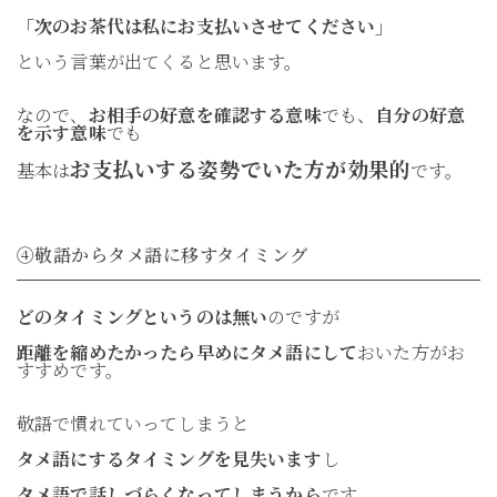
「次のお茶代は私にお支払いさせてください」
という言葉が出てくると思います。
なので、
お相手の好意を確認する意味
でも、
自分の好意
を示す意味
でも
お支払いする姿勢でいた方が効果的
基本は
です。
④敬語からタメ語に移すタイミング
どのタイミングというのは無い
のですが
距離を縮めたかったら早めにタメ語にして
おいた方がお
すすめです。
敬語で慣れていってしまうと
タメ語にするタイミングを見失います
し
タメ語で話しづらくなってしまうから
です。