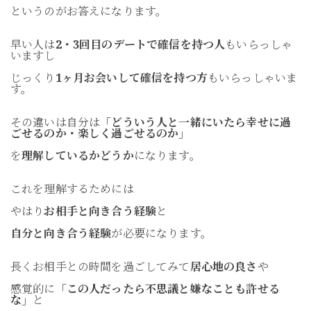
というのがお答えになります。
早い人は
2・3回目のデートで確信を持つ人
もいらっしゃ
いますし
じっくり
1ヶ月お会いして確信を持つ方
もいらっしゃいま
す。
その違いは自分は
「どういう人と一緒にいたら幸せに過
ごせるのか・楽しく過ごせるのか」
を
理解しているかどうか
になります。
これを理解するためには
やはり
お相手と向き合う経験
と
自分と向き合う経験
が必要になります。
長くお相手との時間を過ごしてみて
居心地の良さ
や
感覚的に
「この人だったら不思議と嫌なことも許せる
な」
と