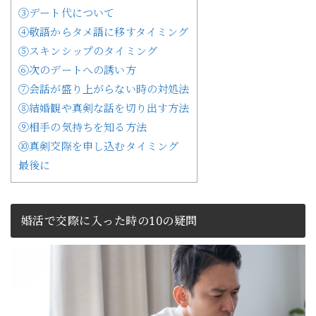
③デート代について
④敬語からタメ語に移すタイミング
⑤スキンシップのタイミング
⑥次のデートへの誘い方
⑦会話が盛り上がらない時の対処法
⑧結婚観や真剣な話を切り出す方法
⑨相手の気持ちを知る方法
⑩真剣交際を申し込むタイミング
最後に
婚活で交際に入った時の10の疑問