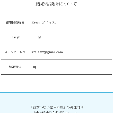
結婚相談所について
結婚相談所名
Kreis（クライス）
代表者
山下 渚
メールアドレス
kreis.ny@gmail.com
加盟団体
IBJ
「彼女いない歴＝年齢」の男性向け